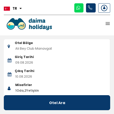
TR
Otel Bölge
Giriş Tarihi
Çıkış Tarihi
Misafirler
1
Oda,
2
Yetişkin
Otel Ara