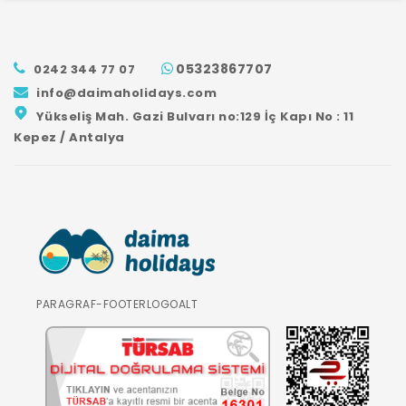
GÖNDER
05323867707
0242 344 77 07
info@daimaholidays.com
Yükseliş Mah. Gazi Bulvarı no:129 İç Kapı No : 11
Kepez / Antalya
PARAGRAF-FOOTERLOGOALT