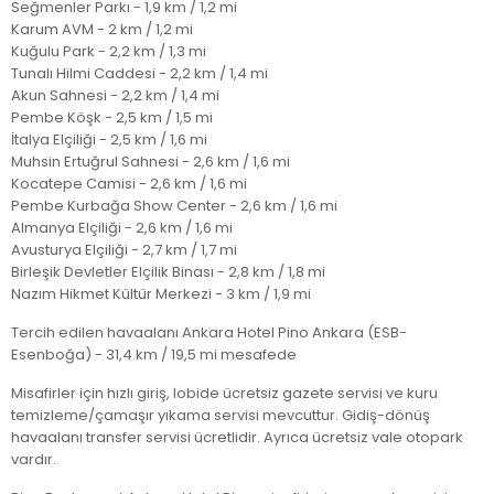
Seğmenler Parkı - 1,9 km / 1,2 mi
Karum AVM - 2 km / 1,2 mi
Kuğulu Park - 2,2 km / 1,3 mi
Tunalı Hilmi Caddesi - 2,2 km / 1,4 mi
Akun Sahnesi - 2,2 km / 1,4 mi
Pembe Köşk - 2,5 km / 1,5 mi
İtalya Elçiliği - 2,5 km / 1,6 mi
Muhsin Ertuğrul Sahnesi - 2,6 km / 1,6 mi
Kocatepe Camisi - 2,6 km / 1,6 mi
Pembe Kurbağa Show Center - 2,6 km / 1,6 mi
Almanya Elçiliği - 2,6 km / 1,6 mi
Avusturya Elçiliği - 2,7 km / 1,7 mi
Birleşik Devletler Elçilik Binası - 2,8 km / 1,8 mi
Nazım Hikmet Kültür Merkezi - 3 km / 1,9 mi
Tercih edilen havaalanı Ankara Hotel Pino Ankara (ESB-
Esenboğa) - 31,4 km / 19,5 mi mesafede
Misafirler için hızlı giriş, lobide ücretsiz gazete servisi ve kuru
temizleme/çamaşır yıkama servisi mevcuttur. Gidiş-dönüş
havaalanı transfer servisi ücretlidir. Ayrıca ücretsiz vale otopark
vardır.