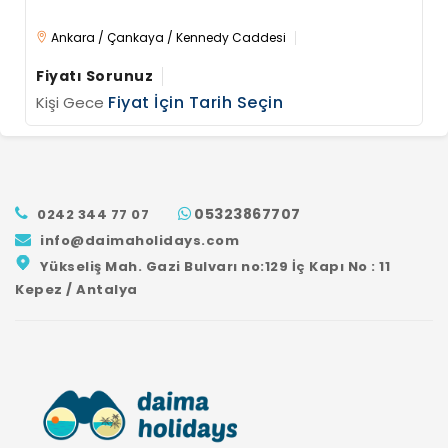
Ankara / Çankaya / Kennedy Caddesi
Fiyatı Sorunuz
Fiyat İçin Tarih Seçin
Kişi Gece
GÖNDER
05323867707
0242 344 77 07
info@daimaholidays.com
Yükseliş Mah. Gazi Bulvarı no:129 İç Kapı No : 11
Kepez / Antalya