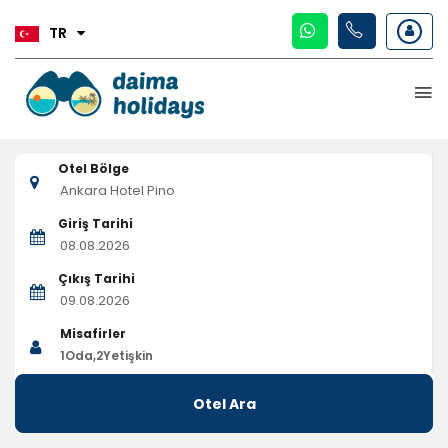
TR
Otel Bölge
Giriş Tarihi
Çıkış Tarihi
Misafirler
1
Oda,
2
Yetişkin
Otel Ara