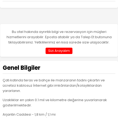
Bu otel hakında ayrıntılı bilgi ve rezervasyon için müşteri
hizmetlerini arayabilir. Eposta atabilir ya da Talep Et butonuna
tıklayabilirsiniz. Yetkililerimiz en kısa sürede size ulaşacaktır.
Sizi Arayalım
Genel Bilgiler
Çatı katında teras ve bahçe ile manzaranın tadını çıkartın ve
ücretsiz kablosuz İnternet gibi imkânlardan/kolaylıklardan
yararlanın.
Uzaklıklar en yakın 0.1 mil ve kilometre değerine yuvarlanarak
gösterilmektedir.
Arjantin Caddesi - 1,8 km / 1,1 mi