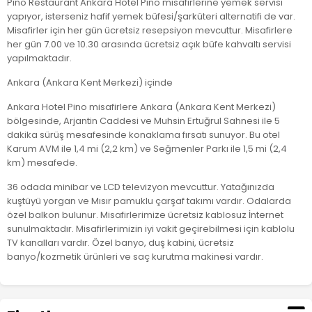
Pino Restaurant Ankara Hotel Pino misafirlerine yemek servisi
yapıyor, isterseniz hafif yemek büfesi/şarküteri alternatifi de var.
Misafirler için her gün ücretsiz resepsiyon mevcuttur. Misafirlere
her gün 7.00 ve 10.30 arasında ücretsiz açık büfe kahvaltı servisi
yapılmaktadır.
Ankara (Ankara Kent Merkezi) içinde
Ankara Hotel Pino misafirlere Ankara (Ankara Kent Merkezi)
bölgesinde, Arjantin Caddesi ve Muhsin Ertuğrul Sahnesi ile 5
dakika sürüş mesafesinde konaklama fırsatı sunuyor. Bu otel
Karum AVM ile 1,4 mi (2,2 km) ve Seğmenler Parkı ile 1,5 mi (2,4
km) mesafede.
36 odada minibar ve LCD televizyon mevcuttur. Yatağınızda
kuştüyü yorgan ve Mısır pamuklu çarşaf takımı vardır. Odalarda
özel balkon bulunur. Misafirlerimize ücretsiz kablosuz İnternet
sunulmaktadır. Misafirlerimizin iyi vakit geçirebilmesi için kablolu
TV kanalları vardır. Özel banyo, duş kabini, ücretsiz
banyo/kozmetik ürünleri ve saç kurutma makinesi vardır.